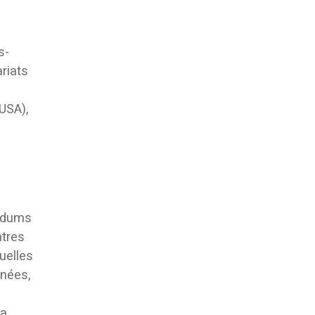
s-
riats
USA),
e
andums
ntres
uelles
enées,
la