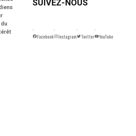
SUIVEZ-NOUS
adiens
ur
 du
térêt
Facebook
Instagram
Twitter
YouTube