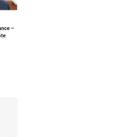
ance –
ôte