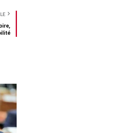
CLE
oire,
ilité