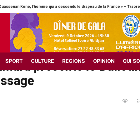
 l’homme qui a descendu le drapeau de la France » – Traoré Moussa réhabili
ntre la Côte d’Ivoire, le
t le Mexique –
SPORT
CULTURE
REGIONS
OPINION
QUI S
mara présente le Bulleti
essage
...