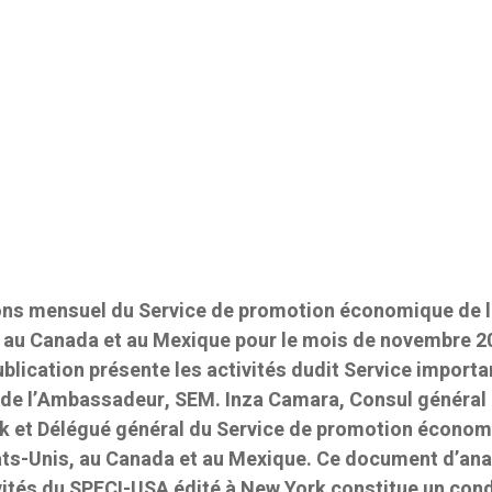
ions mensuel du Service de promotion économique de 
s, au Canada et au Mexique pour le mois de novembre 
ublication présente les activités dudit Service importa
n de l’Ambassadeur, SEM. Inza Camara, Consul général
rk et Délégué général du Service de promotion écono
tats-Unis, au Canada et au Mexique. Ce document d’an
vités du SPECI-USA édité à New York constitue un con