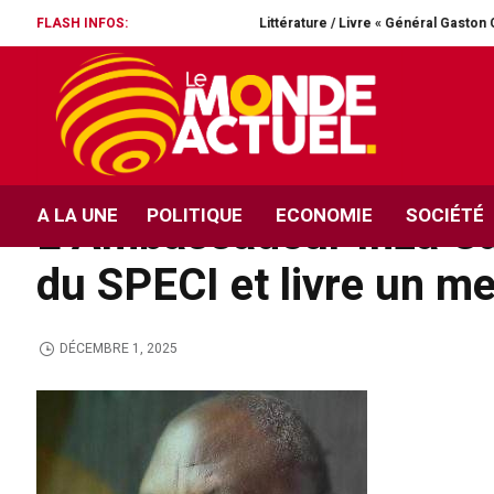
FLASH INFOS:
Littérature / Livre « Général Gaston Ouassénan Koné,
ECONOMIE
Relations économiques e
Etats-Unis, le Canada e
A LA UNE
POLITIQUE
ECONOMIE
SOCIÉTÉ
L’Ambassadeur Inza Ca
du SPECI et livre un m
DÉCEMBRE 1, 2025