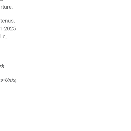
rture.
btenus,
21-2025
ic,
rk
s-Unis,