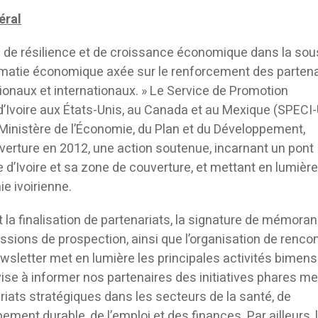
éral
e de résilience et de croissance économique dans la sou
omatie économique axée sur le renforcement des partena
ionaux et internationaux. » Le Service de Promotion
’Ivoire aux États-Unis, au Canada et au Mexique (SPECI-
 Ministère de l’Économie, du Plan et du Développement,
verture en 2012, une action soutenue, incarnant un pont
e d’Ivoire et sa zone de couverture, et mettant en lumièr
ie ivoirienne.
t la finalisation de partenariats, la signature de mémor
issions de prospection, ainsi que l’organisation de renco
wsletter met en lumière les principales activités bimens
 vise à informer nos partenaires des initiatives phares m
ats stratégiques dans les secteurs de la santé, de
pement durable, de l’emploi et des finances. Par ailleurs, 