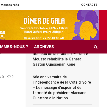
CONTACTS
te le Général Gaston Ouassénan Koné
66e anniversaire de l’indépendance d
A LA UNE
s
Littérature / Livre « Général
Gaston Ouassénan Koné,
OMMES-NOUS ?
ARCHIVES
n
l’homme qui a descendu le
drapeau de la France » – Traoré
Moussa réhabilite le Général
Gaston Ouassénan Koné
66e anniversaire de
0
0
l’indépendance de la Côte d’Ivoire
– Le message d’espoir et de
fermeté du président Alassane
Ouattara à la Nation