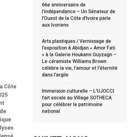
66e anniversaire de
l’indépendance – Un Sénateur de
l’Ouest de la Côte d’Ivoire parle
aux Ivoriens
Arts plastiques / Vernissage de
l’exposition à Abidjan « Amor Fati
» à la Galerie Houkami Guyzagn –
Le céramiste Williams Brown
célèbre la vie, l’amour et l’éternité
dans l’argile
la Côte
Immersion culturelle – L’UJOCCI
2025
fait escale au Village SOTHECA
nt
pour célébrer le patrimoine
 de
national
mique
alyses
densé