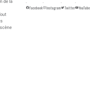
n de la
Facebook
Instagram
Twitter
YouTube
Tout
ts
a scène