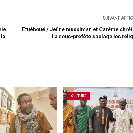
SUIVANT ARTI
rie
Etuéboué / Jeûne musulman et Carême chréti
 la
La sous-préfète soulage les reli
CULTURE