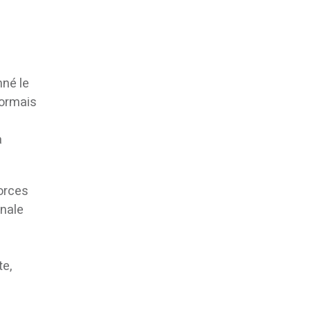
nné le
sormais
a
forces
onale
te,