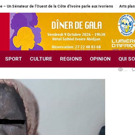
uest de la Côte d’Ivoire parle aux Ivoriens
Arts plastiques / Vernissage de
orturée par sa grand-mère
fer
SPORT
CULTURE
REGIONS
OPINION
QUI S
...