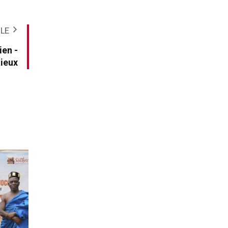
CLE
en -
gieux