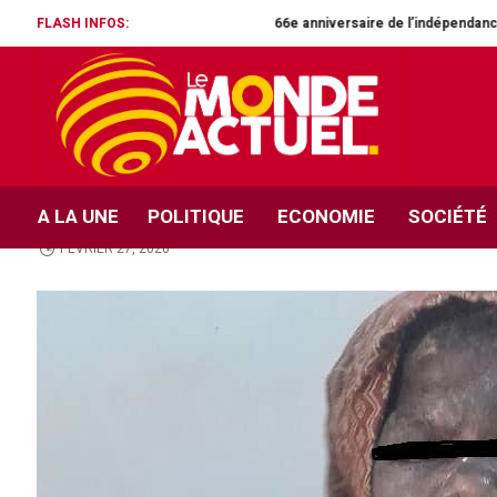
FLASH INFOS:
66e anniversaire de l’indépendance – Un Sénateur de l’O
REGIONS
Bouaké – Une fillette t
police l’arrache de l’en
A LA UNE
POLITIQUE
ECONOMIE
SOCIÉTÉ
FÉVRIER 27, 2026