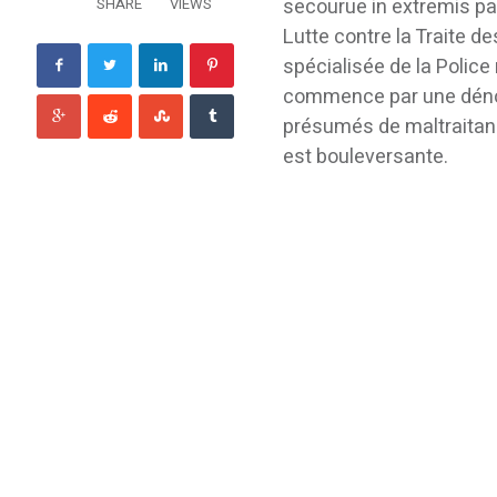
secourue in extremis par
SHARE
VIEWS
Lutte contre la Traite d
spécialisée de la Police
commence par une dénonc
présumés de maltraitance
est bouleversante.