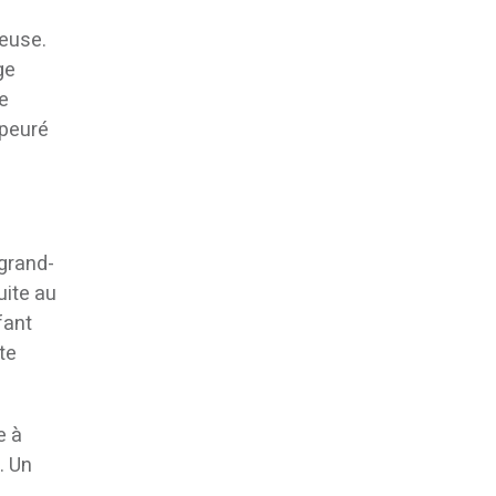
ieuse.
ge
de
apeuré
 grand-
uite au
fant
te
e à
. Un