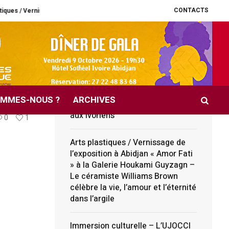
CONTACTS
 l’exposition à Abidjan « Amor Fati » à la Galerie Houkami Guyzagn – Le cérami
A LA UNE
, la
66e anniversaire de
l’indépendance – Un Sénateur de
OMMES-NOUS ?
ARCHIVES
l’Ouest de la Côte d’Ivoire parle
aux Ivoriens
0
1
Arts plastiques / Vernissage de
l’exposition à Abidjan « Amor Fati
» à la Galerie Houkami Guyzagn –
Le céramiste Williams Brown
célèbre la vie, l’amour et l’éternité
dans l’argile
Immersion culturelle – L’UJOCCI