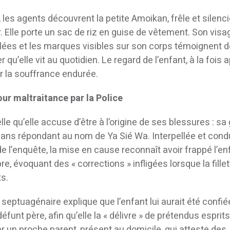
les agents découvrent la petite Amoikan, frêle et silenc
er. Elle porte un sac de riz en guise de vêtement. Son visa
flées et les marques visibles sur son corps témoignent 
r qu’elle vit au quotidien. Le regard de l’enfant, à la fois 
ur la souffrance endurée.
our maltraitance par la Police
elle qu’elle accuse d’être à l’origine de ses blessures : sa
ns répondant au nom de Ya Sié Wa. Interpellée et cond
e l’enquête, la mise en cause reconnaît avoir frappé l’en
e, évoquant des « corrections » infligées lorsque la fillet
ts.
 septuagénaire explique que l’enfant lui aurait été confié
éfunt père, afin qu’elle la « délivre » de prétendus esprits
 un proche parent, présent au domicile, qui atteste des