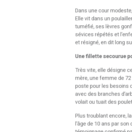
Dans une cour modeste, 
Elle vit dans un poulaill
tuméfié, ses lèvres gon
sévices répétés et l’enfe
et résigné, en dit long s
Une fillette secourue p
Très vite, elle désigne c
mère, une femme de 72 a
poste pour les besoins d
avec des branches d’arbr
volait ou tuait des poule
Plus troublant encore, la
l’âge de 10 ans par son d
témoignage confirmé par