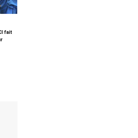
I fait
ur