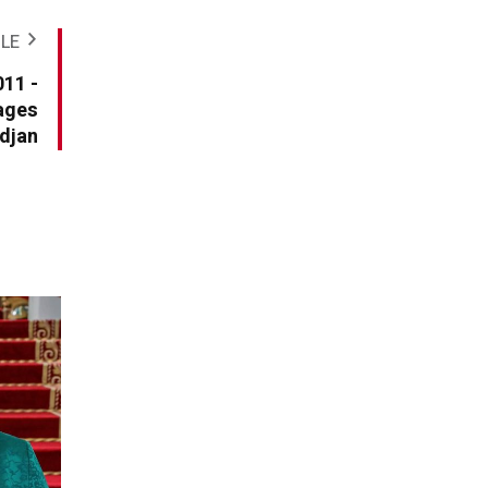
CLE
011 -
cages
idjan