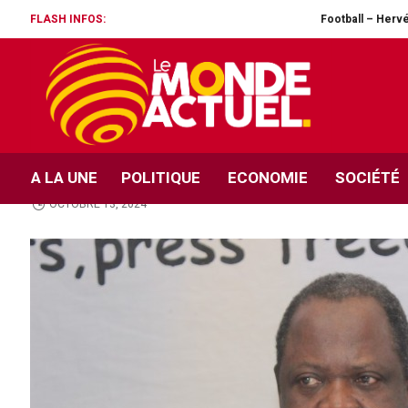
FLASH INFOS:
Football – Hervé Renard fait son gra
OPINION
L’impartial – Biya et 
ne pouvons pas nous ta
A LA UNE
POLITIQUE
ECONOMIE
SOCIÉTÉ
OCTOBRE 13, 2024