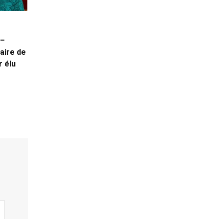
 –
aire de
r élu