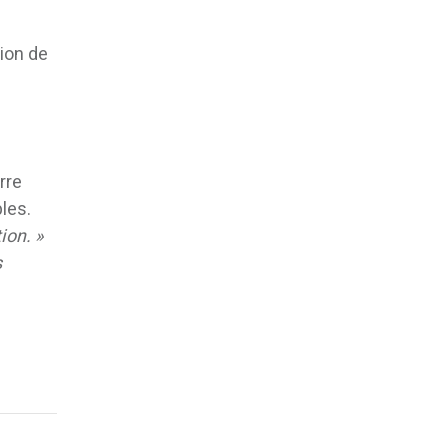
tion de
rre
les.
ion. »
s