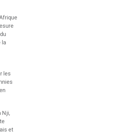
 Afrique
mesure
 du
 la
r les
ennies
 en
 Nji,
te
ais et