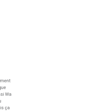
lement
ique
msi Wa
u
is ça