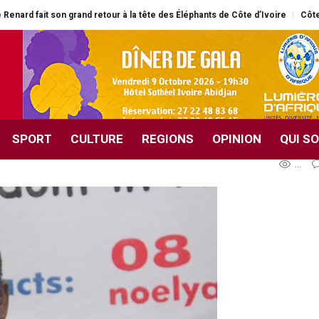
nd retour à la tête des Éléphants de Côte d’Ivoire
Côte d’Ivoire / Médias
le Cameroun : Pourquoi no
ire Par Yao Noel
SPORT
CULTURE
REGIONS
OPINION
QUI S
...