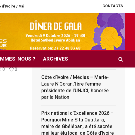
CONTACTS
 – Marie-Laure N’Goran,1ère femme présidente de l’UNJCI, honorée par la Na
A LA UNE
us
Football – Hervé Renard fait son
grand retour à la tête des
OMMES-NOUS ?
ARCHIVES
Éléphants de Côte d’Ivoire
0
0
Côte d’Ivoire / Médias – Marie-
Laure N’Goran,1ère femme
présidente de l’UNJCI, honorée
par la Nation
Prix national d’Excellence 2026 –
Pourquoi Mme Sita Ouattara,
maire de Gbéléban, a été sacrée
meilleur élu local de Côte d’Ivoire